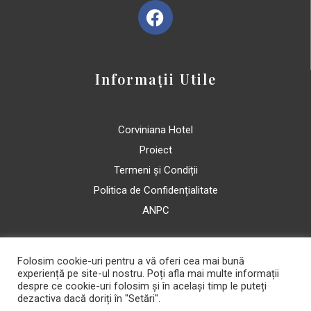
Informații Utile





Corviniana Hotel
Proiect
Termeni și Condiții
Politica de Confidențialitate
ANPC
Folosim cookie-uri pentru a vă oferi cea mai bună
experiență pe site-ul nostru. Poți afla mai multe informații
despre ce cookie-uri folosim și în același timp le puteți
Hotel Corviniana 2022
dezactiva dacă doriți în "Setări".