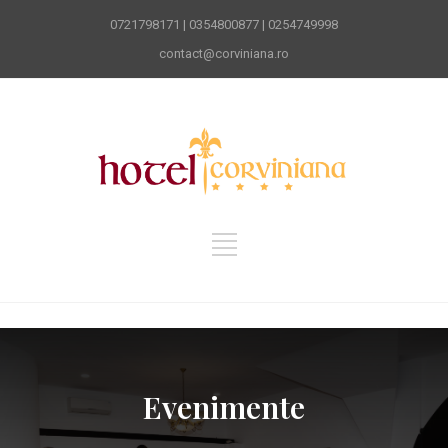
0721798171 | 0354800877 | 0254749998
contact@corviniana.ro
Evenimente